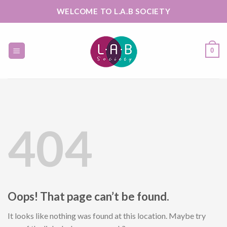
Skip
WELCOME TO L.A.B SOCIETY
to
content
0
404
Oops! That page can’t be found.
It looks like nothing was found at this location. Maybe try