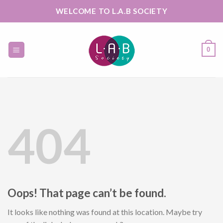
Skip
WELCOME TO L.A.B SOCIETY
to
content
0
404
Oops! That page can’t be found.
It looks like nothing was found at this location. Maybe try