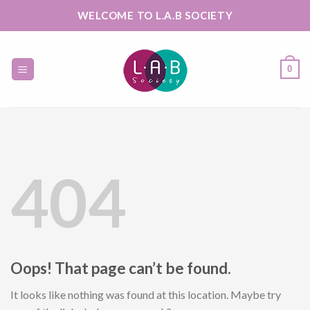
Skip
WELCOME TO L.A.B SOCIETY
to
content
0
404
Oops! That page can’t be found.
It looks like nothing was found at this location. Maybe try