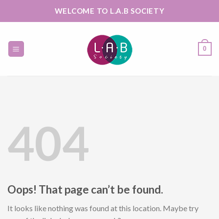
Skip
WELCOME TO L.A.B SOCIETY
to
content
0
404
Oops! That page can’t be found.
It looks like nothing was found at this location. Maybe try