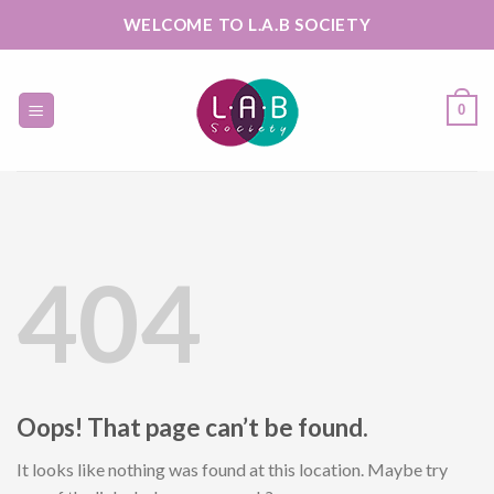
Skip
WELCOME TO L.A.B SOCIETY
to
content
0
404
Oops! That page can’t be found.
It looks like nothing was found at this location. Maybe try