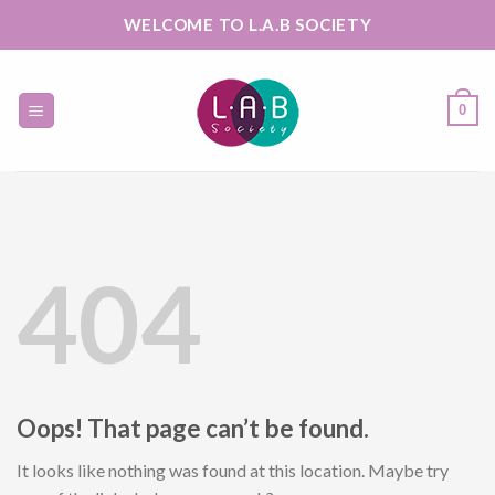
Skip
WELCOME TO L.A.B SOCIETY
to
content
0
404
Oops! That page can’t be found.
It looks like nothing was found at this location. Maybe try