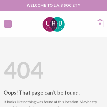
Skip
WELCOME TO L.A.B SOCIETY
to
content
0
404
Oops! That page can’t be found.
It looks like nothing was found at this location. Maybe try