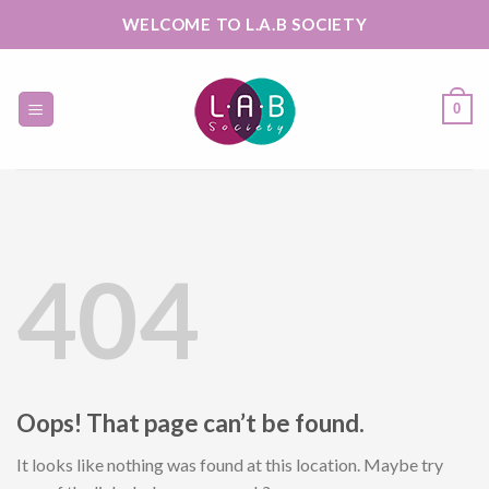
Skip
WELCOME TO L.A.B SOCIETY
to
content
0
404
Oops! That page can’t be found.
It looks like nothing was found at this location. Maybe try