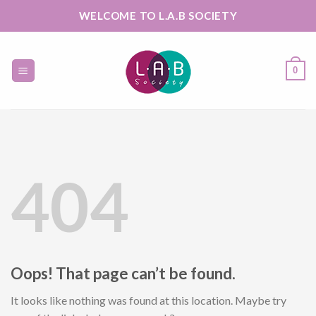
Skip
WELCOME TO L.A.B SOCIETY
to
content
0
404
Oops! That page can’t be found.
It looks like nothing was found at this location. Maybe try