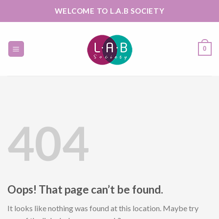
Skip
WELCOME TO L.A.B SOCIETY
to
content
0
404
Oops! That page can’t be found.
It looks like nothing was found at this location. Maybe try