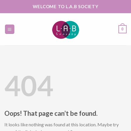
Skip
WELCOME TO L.A.B SOCIETY
to
content
0
404
Oops! That page can’t be found.
It looks like nothing was found at this location. Maybe try