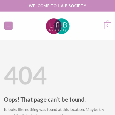
Skip
WELCOME TO L.A.B SOCIETY
to
content
0
404
Oops! That page can’t be found.
It looks like nothing was found at this location. Maybe try