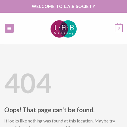
Skip
WELCOME TO L.A.B SOCIETY
to
content
0
404
Oops! That page can’t be found.
It looks like nothing was found at this location. Maybe try