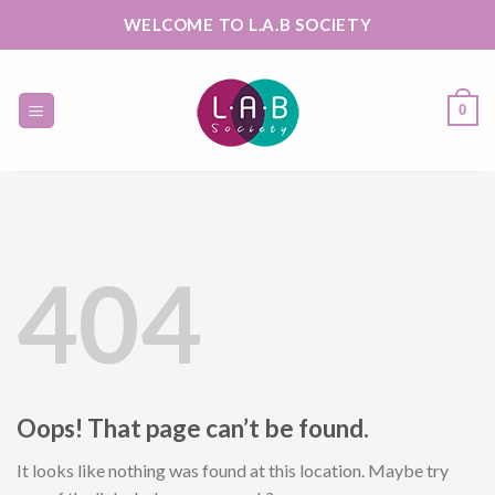
Skip
WELCOME TO L.A.B SOCIETY
to
content
0
404
Oops! That page can’t be found.
It looks like nothing was found at this location. Maybe try