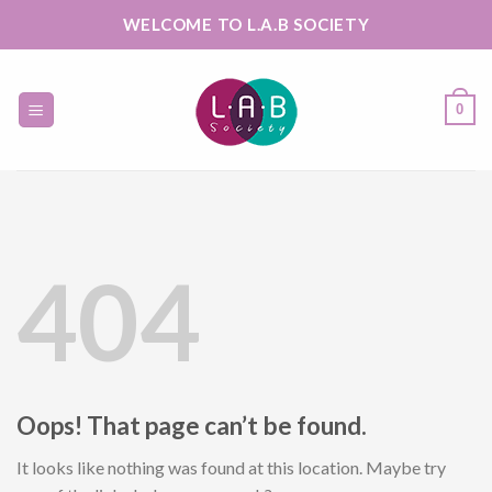
Skip
WELCOME TO L.A.B SOCIETY
to
content
0
404
Oops! That page can’t be found.
It looks like nothing was found at this location. Maybe try