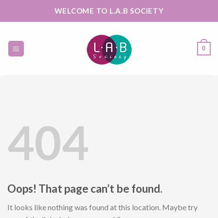
Skip
WELCOME TO L.A.B SOCIETY
to
content
0
404
Oops! That page can’t be found.
It looks like nothing was found at this location. Maybe try