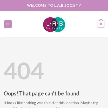
Skip
WELCOME TO L.A.B SOCIETY
to
content
0
404
Oops! That page can’t be found.
It looks like nothing was found at this location. Maybe try