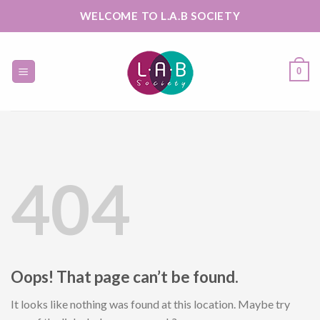
Skip
WELCOME TO L.A.B SOCIETY
to
content
0
404
Oops! That page can’t be found.
It looks like nothing was found at this location. Maybe try