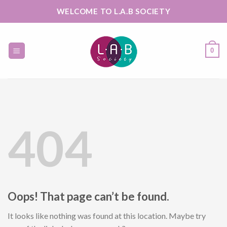
Skip
WELCOME TO L.A.B SOCIETY
to
content
0
404
Oops! That page can’t be found.
It looks like nothing was found at this location. Maybe try