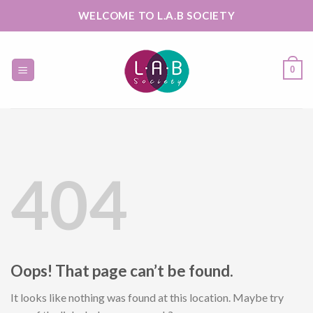
Skip
WELCOME TO L.A.B SOCIETY
to
content
0
404
Oops! That page can’t be found.
It looks like nothing was found at this location. Maybe try