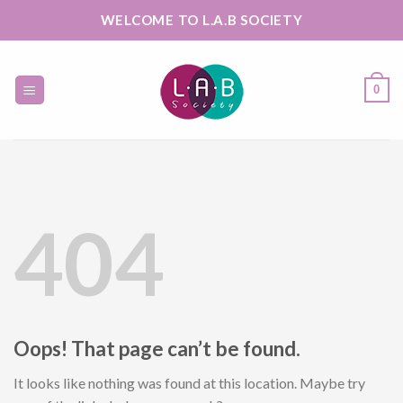
Skip
WELCOME TO L.A.B SOCIETY
to
content
0
404
Oops! That page can’t be found.
It looks like nothing was found at this location. Maybe try