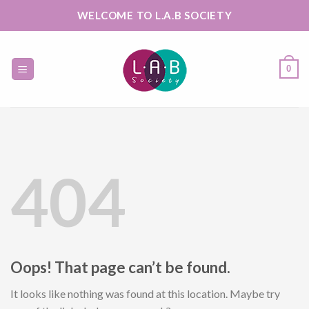
Skip
WELCOME TO L.A.B SOCIETY
to
content
0
404
Oops! That page can’t be found.
It looks like nothing was found at this location. Maybe try