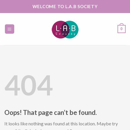
Skip
WELCOME TO L.A.B SOCIETY
to
content
0
404
Oops! That page can’t be found.
It looks like nothing was found at this location. Maybe try