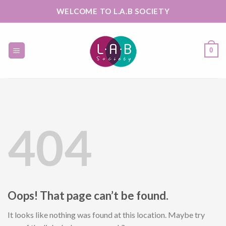
Skip
WELCOME TO L.A.B SOCIETY
to
content
0
404
Oops! That page can’t be found.
It looks like nothing was found at this location. Maybe try