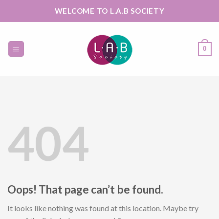
Skip
WELCOME TO L.A.B SOCIETY
to
content
0
404
Oops! That page can’t be found.
It looks like nothing was found at this location. Maybe try