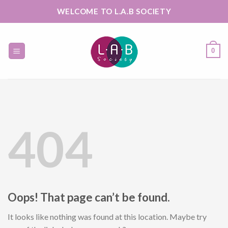
Skip
WELCOME TO L.A.B SOCIETY
to
content
0
404
Oops! That page can’t be found.
It looks like nothing was found at this location. Maybe try