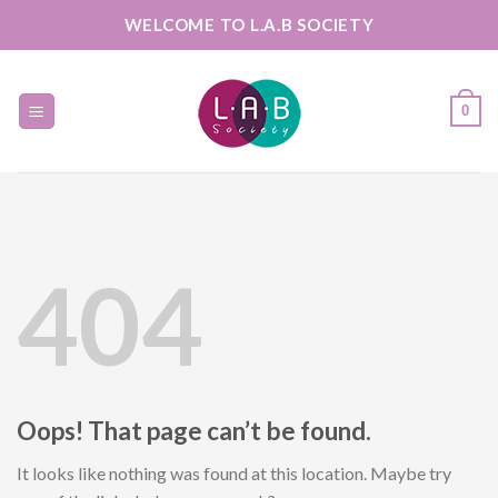
Skip
WELCOME TO L.A.B SOCIETY
to
content
0
404
Oops! That page can’t be found.
It looks like nothing was found at this location. Maybe try