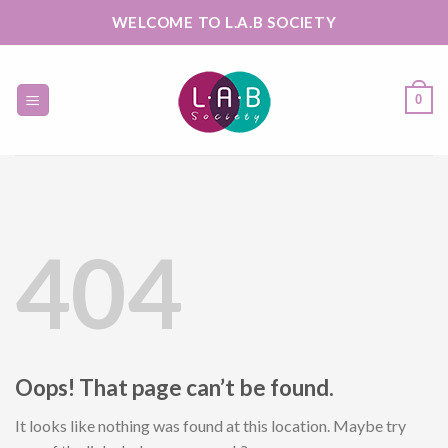
Skip
WELCOME TO L.A.B SOCIETY
to
content
0
404
Oops! That page can’t be found.
It looks like nothing was found at this location. Maybe try