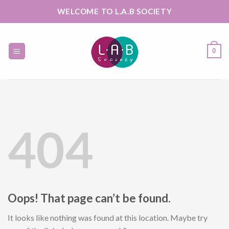
Skip
WELCOME TO L.A.B SOCIETY
to
content
0
404
Oops! That page can’t be found.
It looks like nothing was found at this location. Maybe try