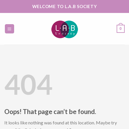
Skip
WELCOME TO L.A.B SOCIETY
to
content
0
404
Oops! That page can’t be found.
It looks like nothing was found at this location. Maybe try