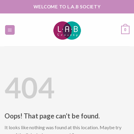
Skip
WELCOME TO L.A.B SOCIETY
to
content
0
404
Oops! That page can’t be found.
It looks like nothing was found at this location. Maybe try