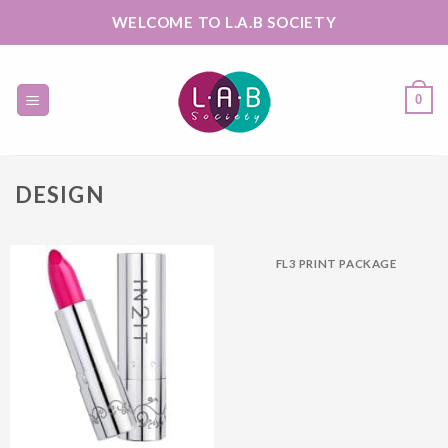
Skip
WELCOME TO L.A.B SOCIETY
to
content
0
DESIGN
FL3 PRINT PACKAGE